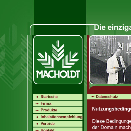
Startseite
Datenschutz
Firma
Nutzungsbedingu
Produkte
Inhalationsempfehlung
Diese Bedingungen
Vertrieb
der Domain macho
Kontakt