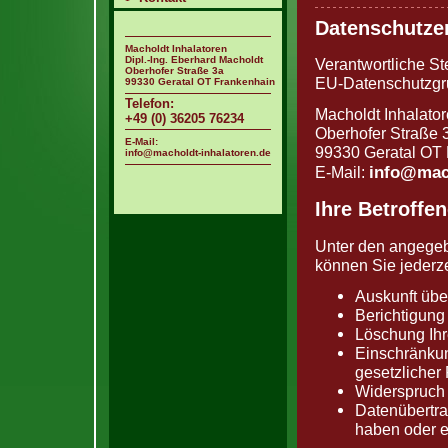
Datenschutze
Macholdt Inhalatoren
Dipl.-Ing. Eberhard Macholdt
Verantwortliche St
Oberhofer Straße 3a
EU-Datenschutzgr
99330 Geratal OT Frankenhain
Telefon:
Macholdt Inhalato
+49 (0) 36205 76234
Oberhofer Straße 
E-Mail:
99330 Geratal OT
info@macholdt-inhalatoren.de
info@mach
E-Mail:
Ihre Betroffe
Unter den angegeb
können Sie jederz
Auskunft übe
Berichtigung
Löschung Ihr
Einschränkun
gesetzlicher 
Widerspruch 
Datenübertrag
haben oder e